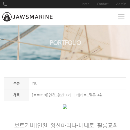
Home
Contact
Admin
PORTFOLIO
분류
커버
제목
[보트커버]인천_왕산마리나-베네토_필름교환
[보트커버]인천_왕산마리나-베네토_필름교환