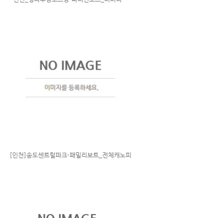
[인천]송도센트럴파크-패밀리보트_전체캐노피