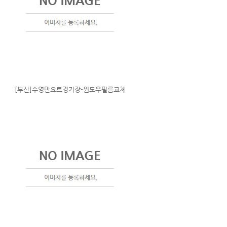
[부산]수영만요트경기장-윈도우필름교체