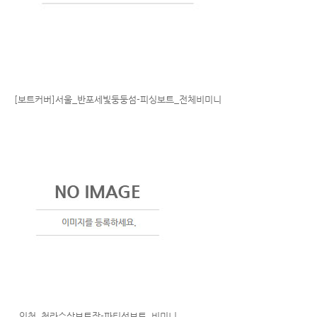
[보트커버]서울_반포세빛둥둥섬-피싱보트_전체비미니
인천_청라수상보트장-파티선보트_비미니