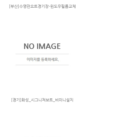
[부산]수영만요트경기장-윈도우필름교체
[경기]화성_시그니쳐보트_비미니설치