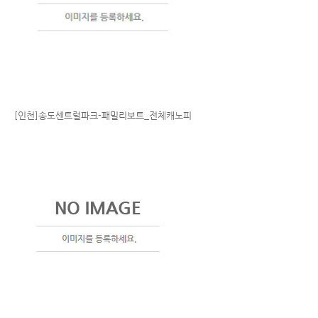
[인천]송도센트럴파크-패밀리보트_전체캐노피