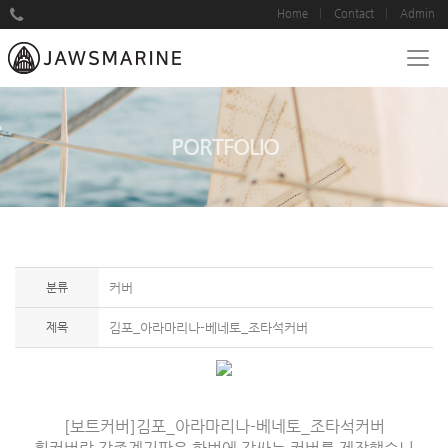
Home
Contact
Admin
PORTFOLIO
분류
커버
제목
김포_아라마리나-베네토_조타석커버
[보트커버]김포_아라마리나-베네토_조타석커버