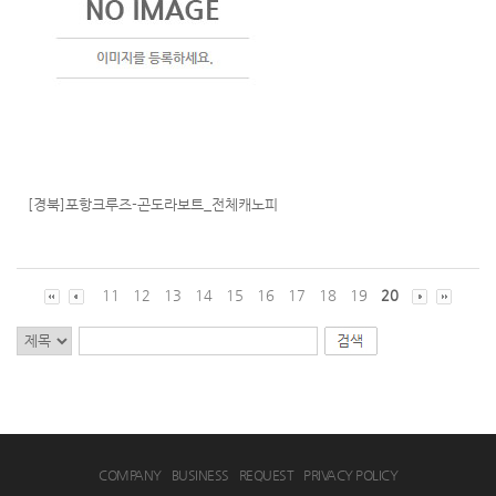
[경북]포항크루즈-곤도라보트_전체캐노피
11
12
13
14
15
16
17
18
19
20
COMPANY
BUSINESS
REQUEST
PRIVACY POLICY