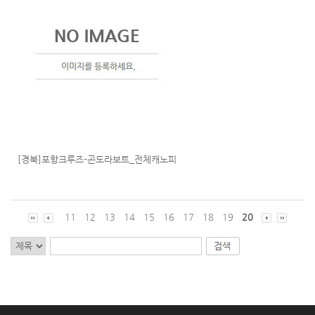
[경북]포항크루즈-곤도라보트_전체캐노피
11
12
13
14
15
16
17
18
19
20