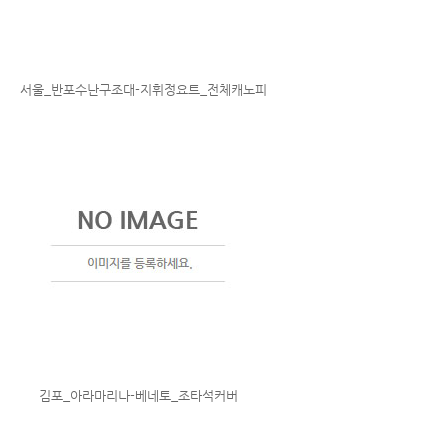
서울_반포수난구조대-지휘정요트_전체캐노피
김포_아라마리나-베네토_조타석커버