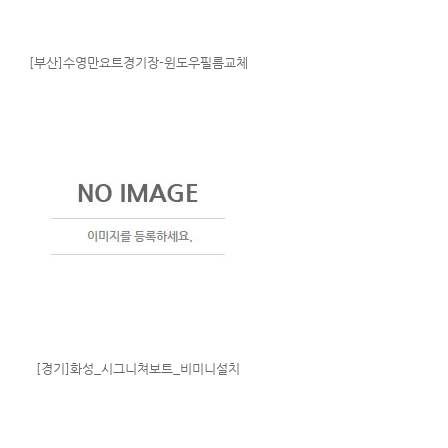
[부산]수영만요트경기장-윈도우필름교체
[경기]화성_시그니쳐보트_비미니설치