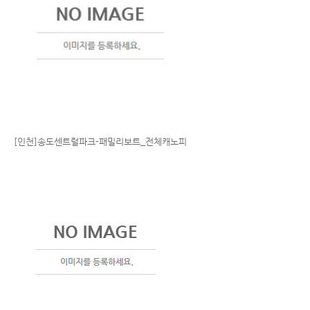
[인천]송도센트럴파크-패밀리보트_전체캐노피