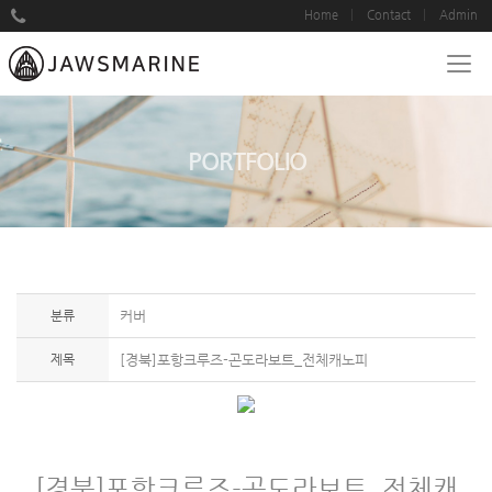
Home
Contact
Admin
PORTFOLIO
분류
커버
제목
[경북]포항크루즈-곤도라보트_전체캐노피
[경북]포항크루즈-곤도라보트_전체캐