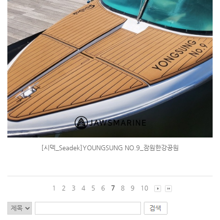
[시덱_Seadek]YOUNGSUNG NO.9_잠원한강공원
1
2
3
4
5
6
7
8
9
10