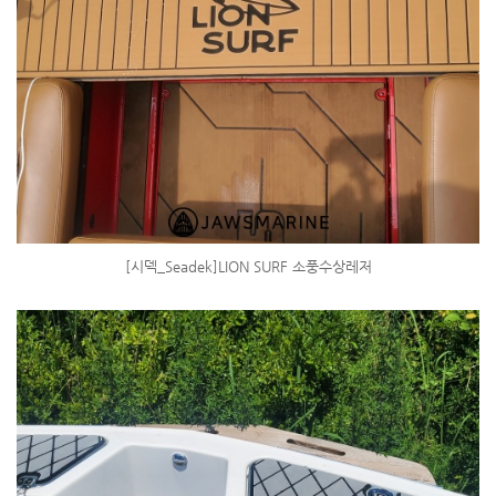
[시덱_Seadek]LION SURF 소풍수상레저