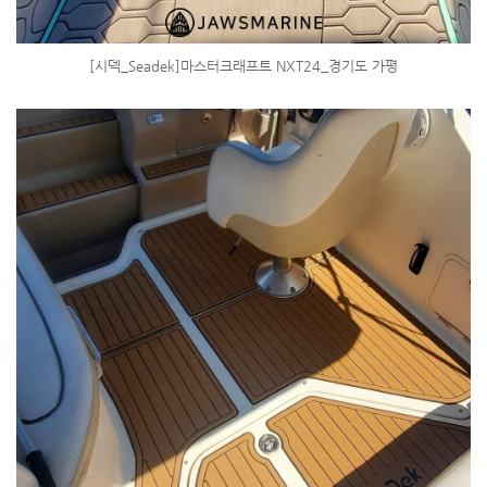
[시덱_Seadek]마스터크래프트 NXT24_경기도 가평