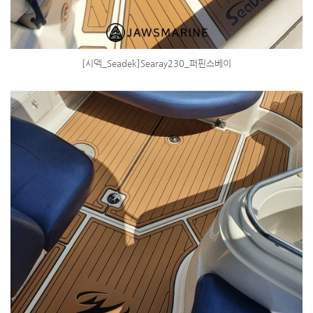
[시덱_Seadek]Searay230_퍼핀스베이