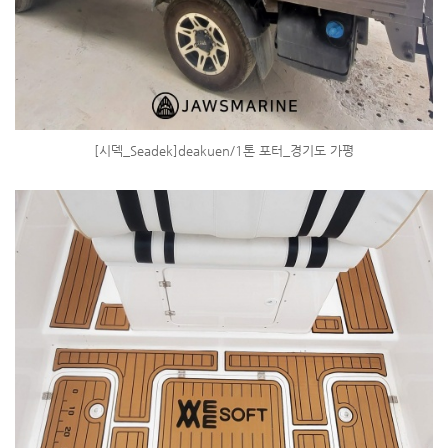
[시덱_Seadek]deakuen/1톤 포터_경기도 가평