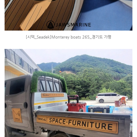
[시덱_Seadek]Monterey boats 265_경기도 가평