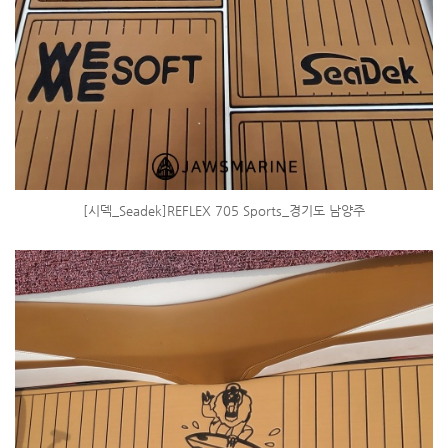
[시덱_Seadek]REFLEX 705 Sports_경기도 남양주