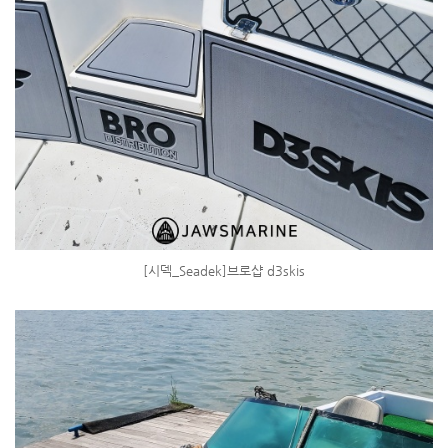
[시덱_Seadek]브로샵 d3skis