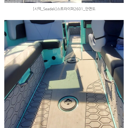
[시덱_Seadek]스트라이퍼2601_안면도