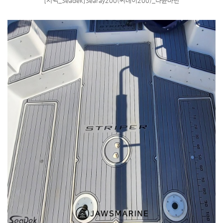
[시덱_Seadek]Searay200(씨레이200)_나윤마린