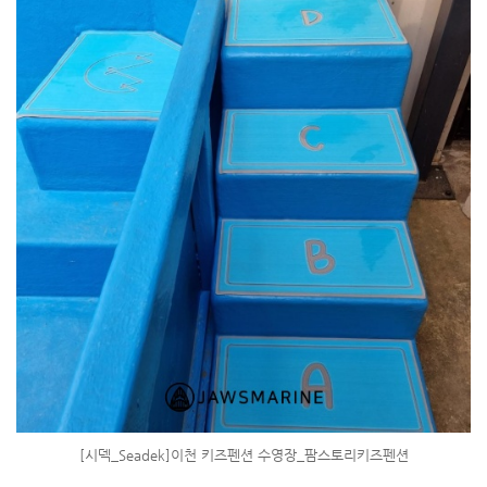
[시덱_Seadek]이천 키즈펜션 수영장_팜스토리키즈펜션