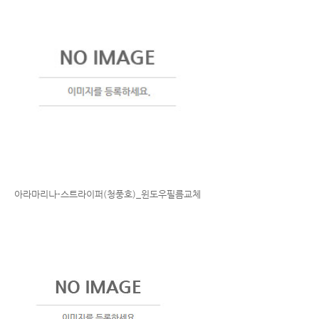
아라마리나-스트라이퍼(청풍호)_윈도우필름교체