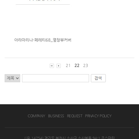
아라마리나-페레티68_옆창뷰커버
21
22
23
COMPANY
BUSINESS
REQUEST
PRIVACY POLICY
((우.14754) 경기도 부천시 소사구 소사본동 94-1 죠스마린