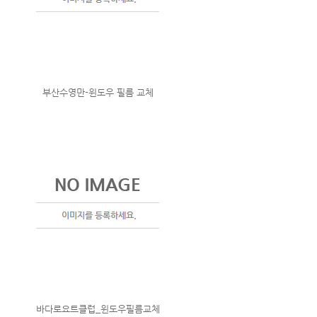
부산수영만-윈도우 필름 교체
바다로요트클럽_윈도우필름교체