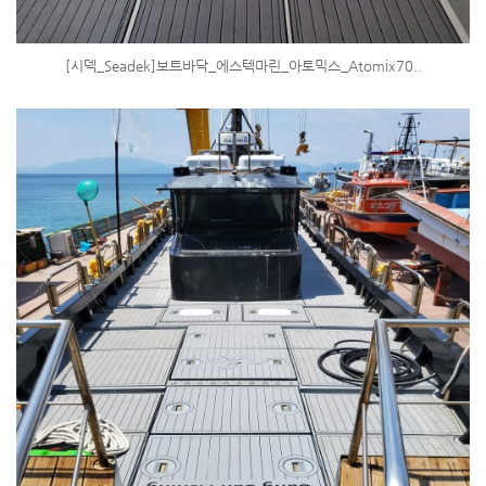
[시덱_Seadek]보트바닥_에스텍마린_아토믹스_Atomix70..