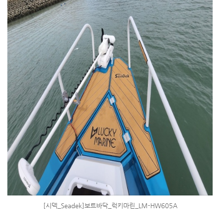
[시덱_Seadek]보트바닥_럭키마린_LM-HW605A