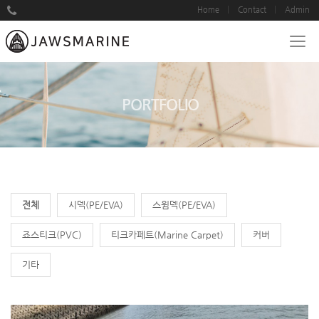
Home
Contact
Admin
PORTFOLIO
전체
시덱(PE/EVA)
스윔덱(PE/EVA)
죠스티크(PVC)
티크카페트(Marine Carpet)
커버
기타