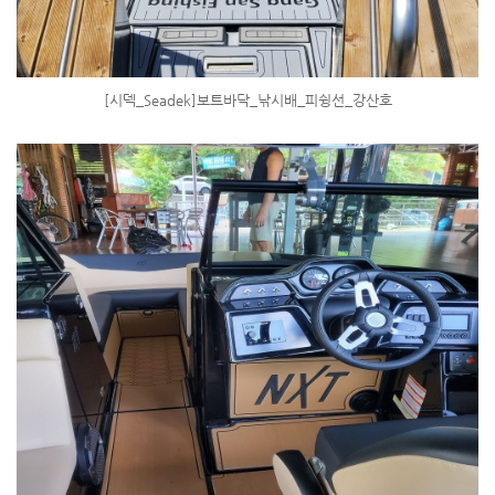
[시덱_Seadek]보트바닥_낚시배_피슁선_강산호