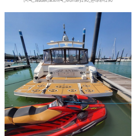
[시덱_Seadek]보트바닥_Montery290_몬테레이290