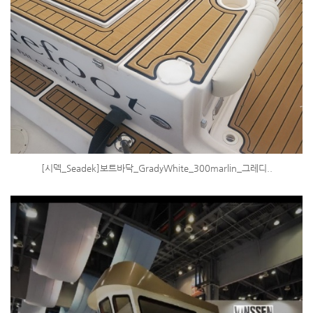
[시덱_Seadek]보트바닥_GradyWhite_300marlin_그레디..