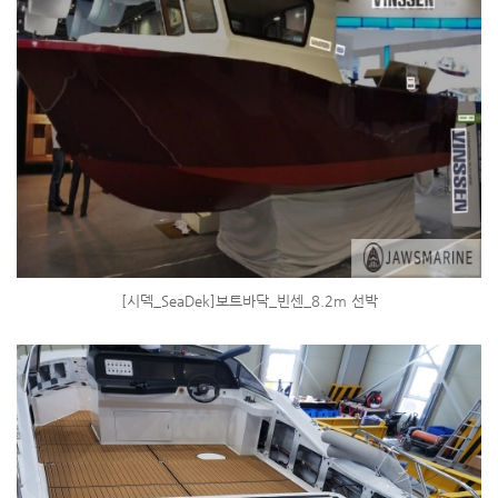
[시덱_SeaDek]보트바닥_빈센_8.2m 선박