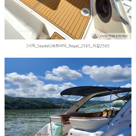
[시덱_Seadek]보트바닥_Regal_2565_리갈2565