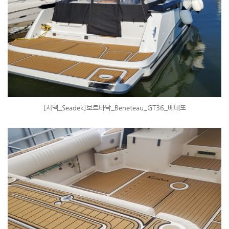
[시덱_Seadek]보트바닥_Beneteau_GT36_베네또