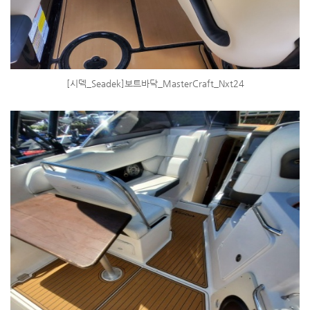
[시덱_Seadek]보트바닥_MasterCraft_Nxt24