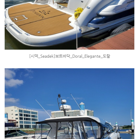
[시덱_Seadek]보트바닥_Doral_Elegante_도랄