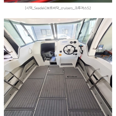
[시덱_Seadek]보트바닥_cruisers_크루져스52